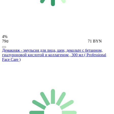
4%
79₪
71 BYN
Демакияж - эмульсия для лица, шеи, декольте с бетаином,
гиалуроновой кислотой и коллагеном , 300 мл ( Professional
Face Care )