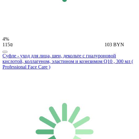
4%
115₪
103 BYN
Суфле - уход для лица, шеи, декольте с гиалуроновой
кислотой, коллагеном, эластином и коэнзимом Q10 , 300 мл (
Professional Face Care )