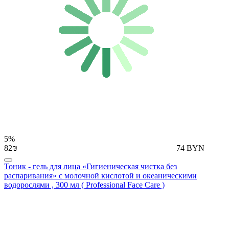
5%
82₪
74 BYN
Тоник - гель для лица «Гигиеническая чистка без
распаривания» с молочной кислотой и океаническими
водорослями , 300 мл ( Professional Face Care )