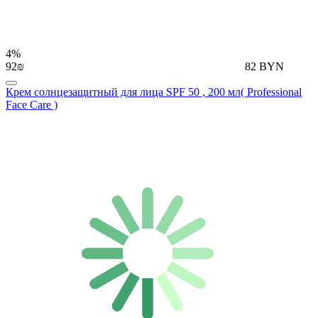
4%
92₪
82 BYN
Крем солнцезащитный для лица SPF 50 , 200 мл( Professional
Face Care )