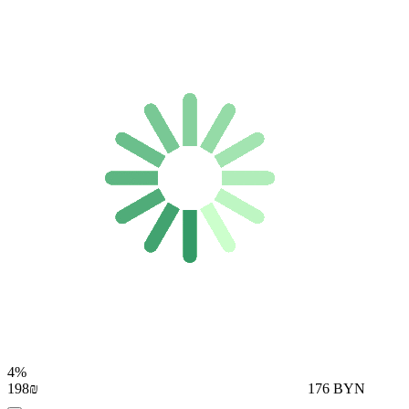
4%
198₪
176 BYN