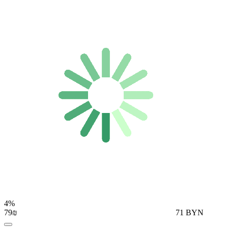
4%
79₪
71 BYN