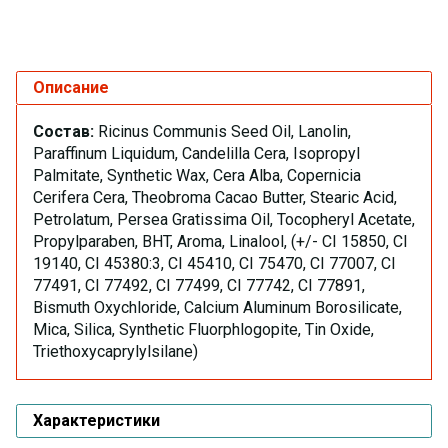
Описание
Состав:
Ricinus Communis Seed Oil, Lanolin,
Paraffinum Liquidum, Candelilla Cera, Isopropyl
Palmitate, Synthetic Wax, Cera Alba, Copernicia
Cerifera Cera, Theobroma Cacao Butter, Stearic Acid,
Petrolatum, Persea Gratissima Oil, Tocopheryl Acetate,
Propylparaben, BHT, Aroma, Linalool, (+/- CI 15850, CI
19140, CI 45380:3, CI 45410, CI 75470, CI 77007, CI
77491, CI 77492, CI 77499, CI 77742, CI 77891,
Bismuth Oxychloride, Calcium Aluminum Borosilicate,
Mica, Silica, Synthetic Fluorphlogopite, Tin Oxide,
Triethoxycaprylylsilane)
Характеристики