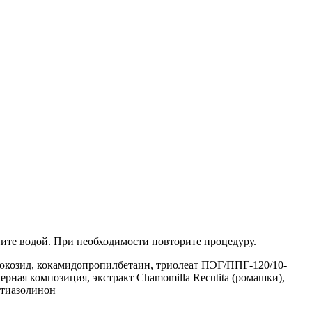
ните водой. При необходимости повторите процедуру.
глюкозид, кокамидопропилбетаин, триолеат ПЭГ/ППГ-120/10-
рная композиция, экстракт Chamomilla Recutita (ромашки),
отиазолинон