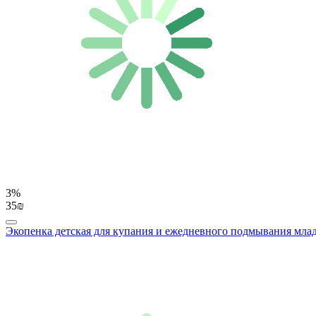
3%
35₪
Экопенка детская для купания и ежедневного подмывания младе