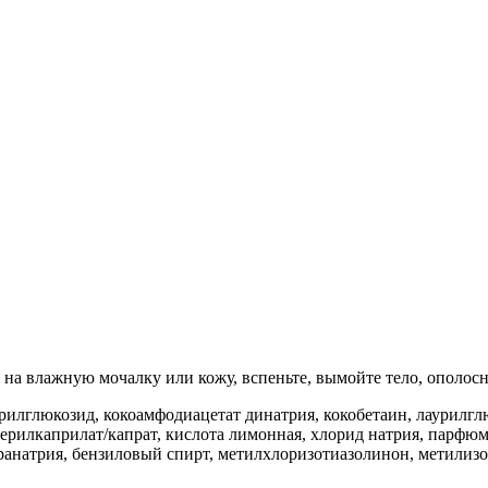
 на влажную мочалку или кожу, вспеньте, вымойте тело, ополос
аурилглюкозид, кокоамфодиацетат динатрия, кокобетаин, лаурил
ерилкаприлат/капрат, кислота лимонная, хлорид натрия, парфюме
транатрия, бензиловый спирт, метилхлоризотиазолинон, метилиз