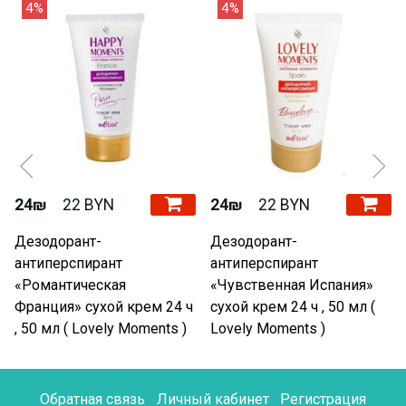
4%
4%
24₪
22 BYN
24₪
22 BYN
Дезодорант-
Дезодорант-
антиперспирант
антиперспирант
«Романтическая
«Чувственная Испания»
Франция» сухой крем 24 ч
сухой крем 24 ч , 50 мл (
, 50 мл ( Lovely Moments )
Lovely Moments )
Обратная связь
Личный кабинет
Регистрация