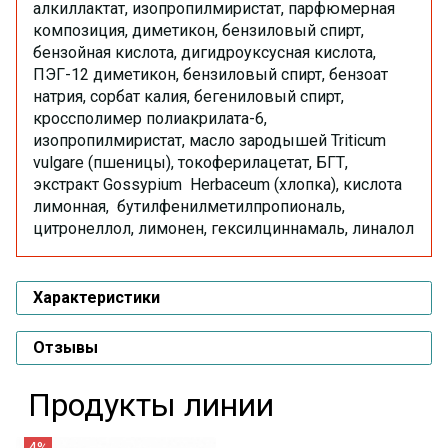
алкиллактат, изопропилмиристат, парфюмерная
композиция, диметикон, бензиловый спирт,
бензойная кислота, дигидроуксусная кислота,
ПЭГ-12 диметикон, бензиловый спирт, бензоат
натрия, сорбат калия, бегениловый спирт,
кроссполимер полиакрилата-6,
изопропилмиристат, масло зародышей Triticum
vulgare (пшеницы), токоферилацетат, БГТ,
экстракт Gossypium Herbaceum (хлопка), кислота
лимонная, бутилфенилметилпропиональ,
цитронеллол, лимонен, гексилциннамаль, линалол
Характеристики
Отзывы
Продукты линии
4%