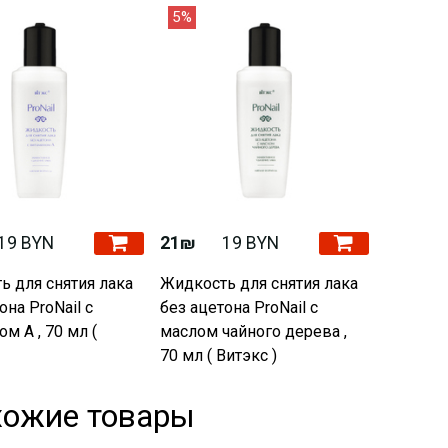
5%
19 BYN
21₪
19 BYN
ь для снятия лака
Жидкость для снятия лака
она ProNail с
без ацетона ProNail с
м А , 70 мл (
маслом чайного дерева ,
70 мл ( Витэкс )
хожие товары