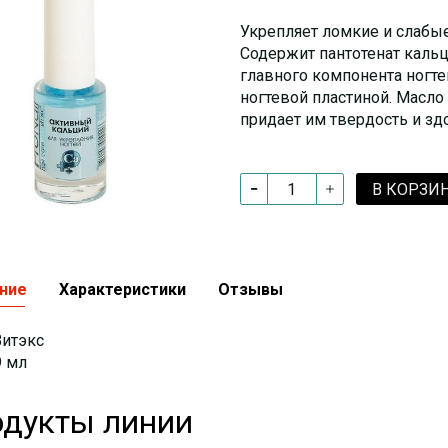
Укрепляет ломкие и слабые
Содержит пантотенат каль
главного компонента ногте
ногтевой пластиной. Масло 
придает им твердость и зд
В КОРЗИ
ние
Характеристики
Отзывы
Витэкс
9 мл
дукты линии