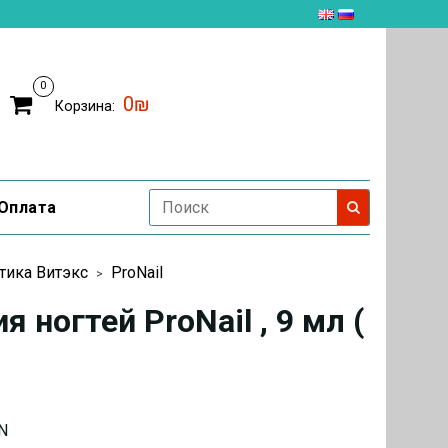
0
0₪
Корзина:
Оплата
тика Витэкс
ProNail
ногтей ProNail , 9 мл (
N