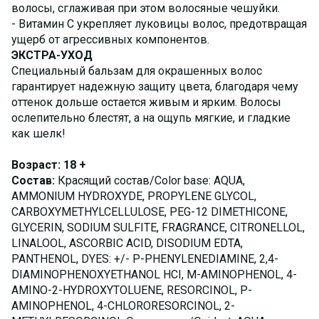
волосы, сглаживая при этом волосяные чешуйки.
- Витамин С укрепляет луковицы волос, предотвращая
ущерб от агрессивных компонентов.
ЭКСТРА-УХОД
Специальный бальзам для окрашенных волос
гарантирует надежную защиту цвета, благодаря чему
оттенок дольше остается живым и ярким. Волосы
ослепительно блестят, а на ощупь мягкие, и гладкие
как шелк!
Возраст: 18 +
Состав:
Красящий состав/Color base: AQUA,
AMMONIUM HYDROXYDE, PROPYLENE GLYCOL,
CARBOXYMETHYLCELLULOSE, PEG-12 DIMETHICONE,
GLYCERIN, SODIUM SULFITE, FRAGRANCE, CITRONELLOL,
LINALOOL, ASCORBIC ACID, DISODIUM EDTA,
PANTHENOL, DYES: +/- P-PHENYLENEDIAMINE, 2,4-
DIAMINOPHENOXYETHANOL HCI, M-AMINOPHENOL, 4-
AMINO-2-HYDROXYTOLUENE, RESORCINOL, P-
AMINOPHENOL, 4-CHLORORESORCINOL, 2-