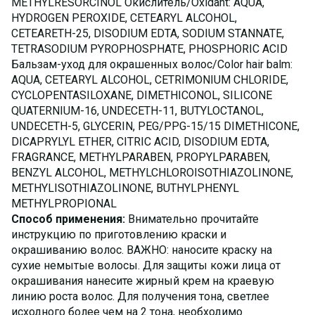
METHYLRESORCINOL Окислитель/Oxidant: AQUA,
HYDROGEN PEROXIDE, CETEARYL ALCOHOL,
CETEARETH-25, DISODIUM EDTA, SODIUM STANNATE,
TETRASODIUM PYROPHOSPHATE, PHOSPHORIC ACID
Бальзам-уход для окрашенных волос/Color hair balm:
AQUA, CETEARYL ALCOHOL, CETRIMONIUM CHLORIDE,
CYCLOPENTASILOXANE, DIMETHICONOL, SILICONE
QUATERNIUM-16, UNDECETH-11, BUTYLOCTANOL,
UNDECETH-5, GLYCERIN, PEG/PPG-15/15 DIMETHICONE,
DICAPRYLYL ETHER, CITRIC ACID, DISODIUM EDTA,
FRAGRANCE, METHYLPARABEN, PROPYLPARABEN,
BENZYL ALCOHOL, METHYLCHLOROISOTHIAZOLINONE,
METHYLISOTHIAZOLINONE, BUTHYLPHENYL
METHYLPROPIONAL
Способ применения:
Внимательно прочитайте
инструкцию по приготовлению краски и
окрашиванию волос. ВАЖНО: наносите краску на
сухие немытые волосы. Для защиты кожи лица от
окрашивания нанесите жирный крем на краевую
линию роста волос. Для получения тона, светлее
исходного более чем на 2 тона, необходимо