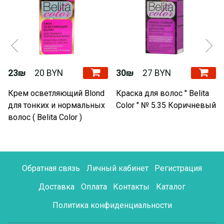
23₪
20 BYN
30₪
27 BYN
Крем осветляющий Blond
Краска для волос " Belita
для тонких и нормальных
Color " № 5.35 Коричневый
волос ( Belita Color )
Обратная связь
Личный кабинет
Регистрация
Доставка
Оплата
Контакты
Каталог
Политика конфиденциальности